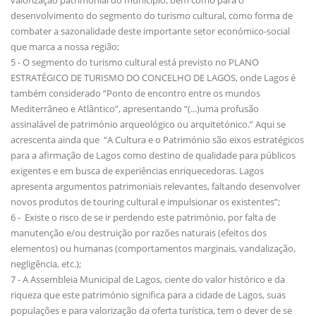
valorização patrimonial do município, bem como para o
desenvolvimento do segmento do turismo cultural, como forma de
combater a sazonalidade deste importante setor económico-social
que marca a nossa região;
5 - O segmento do turismo cultural está previsto no PLANO
ESTRATÉGICO DE TURISMO DO CONCELHO DE LAGOS, onde Lagos é
também considerado “Ponto de encontro entre os mundos
Mediterrâneo e Atlântico”, apresentando “(...)uma profusão
assinalável de património arqueológico ou arquitetónico.” Aqui se
acrescenta ainda que “A Cultura e o Património são eixos estratégicos
para a afirmação de Lagos como destino de qualidade para públicos
exigentes e em busca de experiências enriquecedoras. Lagos
apresenta argumentos patrimoniais relevantes, faltando desenvolver
novos produtos de touring cultural e impulsionar os existentes”;
6 - Existe o risco de se ir perdendo este património, por falta de
manutenção e/ou destruição por razões naturais (efeitos dos
elementos) ou humanas (comportamentos marginais, vandalização,
negligência, etc.);
7 - A Assembleia Municipal de Lagos, ciente do valor histórico e da
riqueza que este património significa para a cidade de Lagos, suas
populações e para valorização da oferta turística, tem o dever de se