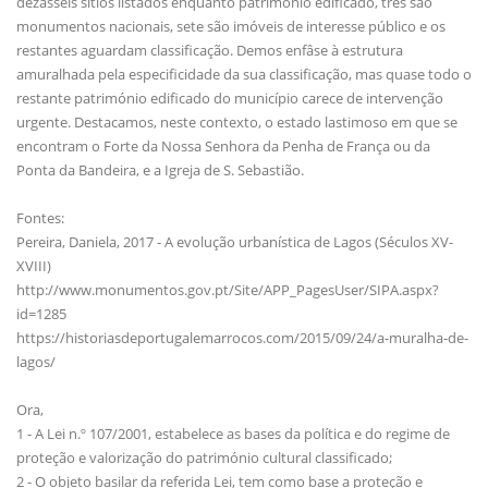
dezasseis sítios listados enquanto património edificado, três são
monumentos nacionais, sete são imóveis de interesse público e os
restantes aguardam classificação. Demos enfâse à estrutura
amuralhada pela especificidade da sua classificação, mas quase todo o
restante património edificado do município carece de intervenção
urgente. Destacamos, neste contexto, o estado lastimoso em que se
encontram o Forte da Nossa Senhora da Penha de França ou da
Ponta da Bandeira, e a Igreja de S. Sebastião.
Fontes:
Pereira, Daniela, 2017 - A evolução urbanística de Lagos (Séculos XV-
XVIII)
http://www.monumentos.gov.pt/Site/APP_PagesUser/SIPA.aspx?
id=1285
https://historiasdeportugalemarrocos.com/2015/09/24/a-muralha-de-
lagos/
Ora,
1 - A Lei n.º 107/2001, estabelece as bases da política e do regime de
proteção e valorização do património cultural classificado;
2 - O objeto basilar da referida Lei, tem como base a proteção e