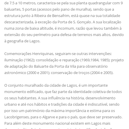
de 7.5 a 10 metros, caracteriza-se pela sua planta quadrangular com 9
baluartes, 5 portas (acessos pelo pano de muralha), sendo que a
estrutura junto à Ribeira de Bensafrim, está quase na sua totalidade
descaracterizada, à exceção da Porta de S. Gonçalo. A sua localização
numa zona de baixa altitude, é incomum, razão que levou também à
extensão do seu perímetro para defesa de terrenos mais altos, devido
à geografia de Lagos.
Comemorações Henriquinas, seguiram-se outras intervenções:
iluminação (1962); consolidação e reparação (1969,1984, 1985); projeto
de adaptação do Baluarte da Porta da Vila para observatório
astronómico (2000 e 2001); conservação de troços (2004 e 2005).
O conjunto muralhado da cidade de Lagos, é um importante
monumento edificado, que faz parte da identidade coletiva de todos
os seus habitantes. A sua influência na história, desenvolvimento
urbano e até nos hábitos e tradições da cidade é indiscutível, sendo
por isso um património da máxima importância e estima para os
Lacobrigenses, para o Algarve e para o país, que deve ser preservado.
Para além deste monumento nacional existem em Lagos mais