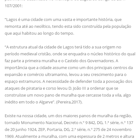
107/2001:
“Lagos é uma cidade com uma vasta e importante história, que
remonta até ao neolítico, tendo esta sido construída pela população
que aqui habitou ao longo do tempo.
“A estrutura atual da cidade de Lagos terá tido a sua origem no
período medieval cristão, onde se enquadra o núcleo histórico do qual
faz parte a primeira muralha e o Castelo dos Governadores. A
importância que a cidade assume como um dos principais centros da
expansão e comércio ultramarino, levou a seu crescimento para o
espaço extramuros. A necessidade de defender toda a povoação dos
ataques de pirataria e corso levou D. João III a ordenar que se
construísse um novo pano de muralha que cercasse toda a vila, algo
inédito em todo o Algarve”. (Pereira,2017).
Existe na nossa cidade, um dos maiores panos de muralha da região,
tornado Monumento Nacional, Decreto n.º 9 842, DG, 1.ª série, n.º 137
de 20 junho 1924, ZEP, Portaria, DG, 2.ª série, n.º 275 de 24 novembro
1969. Atualmente a muralha, com uma espessura de 2 metros e altura